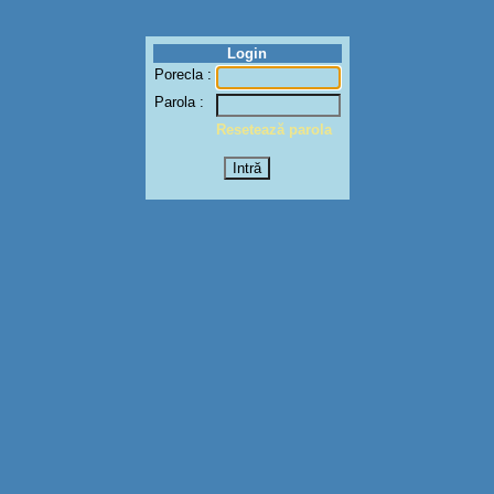
Login
Porecla :
Parola :
Resetează parola