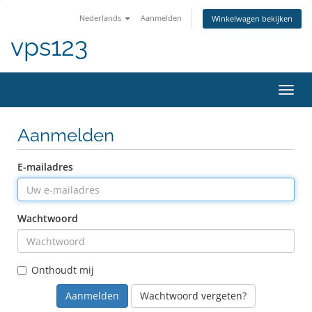
Nederlands
Aanmelden
Winkelwagen bekijken
vps123
Navig
in-/u
Aanmelden
E-mailadres
Wachtwoord
Onthoudt mij
Wachtwoord vergeten?