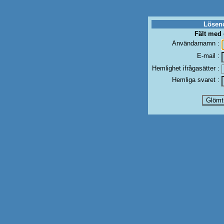
Löseno
Fält med 
Användarnamn :
E-mail :
Hemlighet ifrågasätter :
Hemliga svaret :